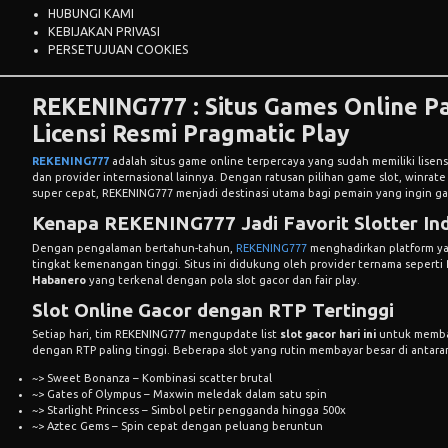
HUBUNGI KAMI
KEBIJAKAN PRIVASI
PERSETUJUAN COOKIES
REKENING777 : Situs Games Online Pa
Licensi Resmi Pragmatic Play
REKENING777
adalah situs game online terpercaya yang sudah memiliki lisens
dan provider internasional lainnya. Dengan ratusan pilihan game slot, winrate 
super cepat, REKENING777 menjadi destinasi utama bagi pemain yang ingin gac
Kenapa REKENING777 Jadi Favorit Slotter In
Dengan pengalaman bertahun-tahun,
REKENING777
menghadirkan platform yan
tingkat kemenangan tinggi. Situs ini didukung oleh provider ternama seperti
Habanero
yang terkenal dengan pola slot gacor dan fair play.
Slot Online Gacor dengan RTP Tertinggi
Setiap hari, tim REKENING777 mengupdate list
slot gacor hari ini
untuk memba
dengan RTP paling tinggi. Beberapa slot yang rutin membayar besar di antara
~> Sweet Bonanza – Kombinasi scatter brutal
~> Gates of Olympus – Maxwin meledak dalam satu spin
~> Starlight Princess – Simbol petir pengganda hingga 500x
~> Aztec Gems – Spin cepat dengan peluang beruntun