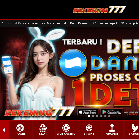
Selamat Datang di situs Togel & slot Terkuat di Bumi Rekening777 [ Jangan Lupa Add Whatsapp 
TOGEL
SLOT
LIVE CASINO
SPORT
ARCADE
SABU