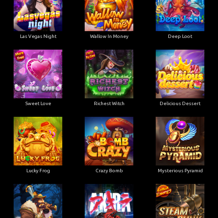
Las Vegas Night
Wallow In Money
Deep Loot
Sweet Love
Richest Witch
Delicious Dessert
Lucky Frog
Crazy Bomb
Mysterious Pyramid