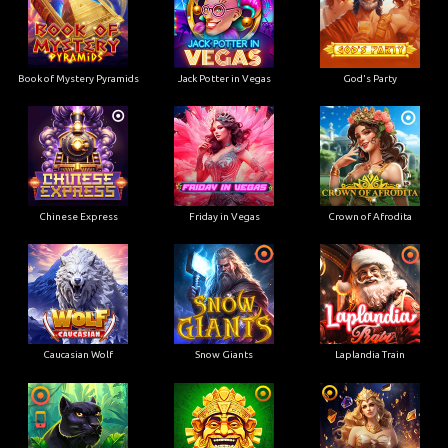
Book of Mystery Pyramids
Jack Potter in Vegas
God's Party
Chinese Express
Friday in Vegas
Crown of Afrodita
Caucasian Wolf
Snow Giants
Laplandia Train