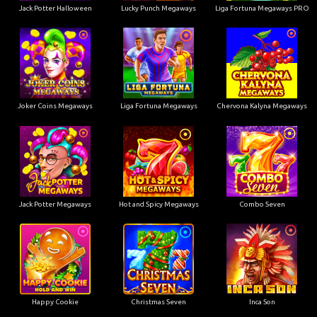
Jack Potter Halloween
Lucky Punch Megaways
Liga Fortuna Megaways PRO
Joker Coins Megaways
Liga Fortuna Megaways
Chervona Kalyna Megaways
Jack Potter Megaways
Hot and Spicy Megaways
Combo Seven
Happy Cookie
Christmas Seven
Inca Son