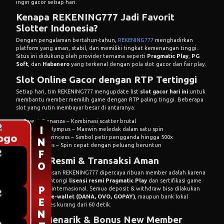
ingin gacor setiap hari.
Kenapa REKENING777 Jadi Favorit
Slotter Indonesia?
Dengan pengalaman bertahun-tahun,
REKENING777
menghadirkan
platform yang aman, stabil, dan memiliki tingkat kemenangan tinggi.
Situs ini didukung oleh provider ternama seperti
Pragmatic Play
,
PG
Soft
, dan
Habanero
yang terkenal dengan pola slot gacor dan fair play.
Slot Online Gacor dengan RTP Tertinggi
Setiap hari, tim REKENING777 mengupdate list
slot gacor hari ini
untuk
membantu member memilih game dengan RTP paling tinggi. Beberapa
slot yang rutin membayar besar di antaranya:
~> Sweet Bonanza – Kombinasi scatter brutal
INFO PENTING
~> Gates of Olympus – Maxwin meledak dalam satu spin
~> Starlight Princess – Simbol petir pengganda hingga 500x
~> Aztec Gems – Spin cepat dengan peluang beruntun
Lisensi Resmi & Transaksi Aman
Salah satu alasan REKENING777 dipercaya ribuan member adalah karena
telah mengantongi
lisensi resmi Pragmatic Play
dan sertifikasi game
dari lembaga internasional. Semua deposit & withdraw bisa dilakukan
melalui
Qris, e-wallet (DANA, OVO, GOPAY)
, maupun bank lokal
dengan proses kurang dari 60 detik.
Event Menarik & Bonus New Member