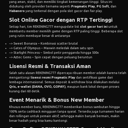
yang aman, stabil, dan memiliki tingkat kemenangan tinggi. Situs ini
didukung oleh provider ternama seperti
Pragmatic Play
,
PG Soft
, dan
Habanero
yang terkenal dengan pola slot gacor dan fair play.
Slot Online Gacor dengan RTP Tertinggi
Setiap hari, tim REKENING777 mengupdate list
slot gacor hari ini
untuk
membantu member memilih game dengan RTP paling tinggi. Beberapa slot
yang rutin membayar besar di antaranya:
~> Sweet Bonanza – Kombinasi scatter brutal
~> Gates of Olympus – Maxwin meledak dalam satu spin
~> Starlight Princess – Simbol petir pengganda hingga 500x
~> Aztec Gems – Spin cepat dengan peluang beruntun
Lisensi Resmi & Transaksi Aman
Salah satu alasan REKENING777 dipercaya ribuan member adalah karena telah
mengantongi
lisensi resmi Pragmatic Play
dan sertifikasi game dari
lembaga internasional. Semua deposit & withdraw bisa dilakukan melalui
Qris, e-wallet (DANA, OVO, GOPAY)
, maupun bank lokal dengan proses
kurang dari 60 detik.
Event Menarik & Bonus New Member
Khusus member baru, REKENING777 memberikan bonus sambutan hingga
100% serta cashback mingguan tanpa syarat. Tersedia juga turnamen harian
dan rollingan untuk pemain aktif, sehingga makin banyak bermain, makin
besar hadiah yang bisa kamu kantongi.