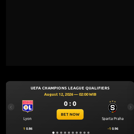
UALIFIERS
UEFA CHAMPIONS LEAGUE QU
0 WIB
August 12, 2026 — 01:30 
0 : 0
Previous
Ne
BET NOW
Sparta Praha
SK Sturm Graz
-1
0.96
-0.5
0.95