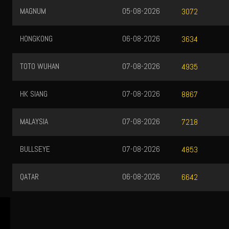
MAGNUM
05-08-2026
3072
HONGKONG
06-08-2026
3634
TOTO WUHAN
07-08-2026
4935
HK SIANG
07-08-2026
8867
MALAYSIA
07-08-2026
7218
BULLSEYE
07-08-2026
4853
QATAR
06-08-2026
6642