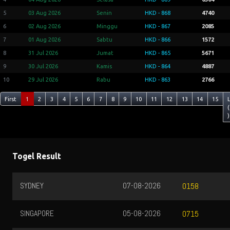
5
03 Aug 2026
Senin
HKD - 868
4740
6
02 Aug 2026
Minggu
HKD - 867
2085
7
01 Aug 2026
Sabtu
HKD - 866
1572
8
31 Jul 2026
Jumat
HKD - 865
5671
9
30 Jul 2026
Kamis
HKD - 864
4887
10
29 Jul 2026
Rabu
HKD - 863
2766
First
1
2
3
4
5
6
7
8
9
10
11
12
13
14
15
(
)
Togel Result
SYDNEY
07-08-2026
0158
SINGAPORE
05-08-2026
0715