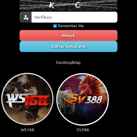
Remember Me
Masuk
Daftar Sekarang
Desktop
Wap
WS168
SV388