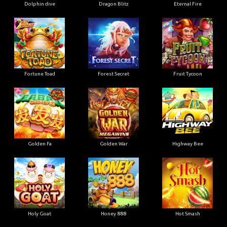
Dolphin dive
Dragon Blitz
Eternal Fire
Fortune Toad
Forest Secret
Fruit Tycoon
Golden Fa
Golden War
Highway Bee
Holy Goat
Honey 888
Hot Smash