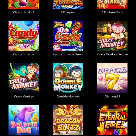
Classic Fruits 7
7 Dragons
5 Fortune Stars
Candy Bonanza
Candy Bonanza Xmas
Crazy Monkey Deluxe
Crazy Monkey
Double Monkey
Diamond 7