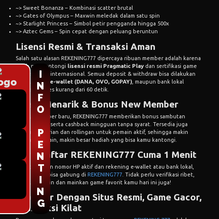
~> Sweet Bonanza – Kombinasi scatter brutal
~> Gates of Olympus – Maxwin meledak dalam satu spin
~> Starlight Princess – Simbol petir pengganda hingga 500x
~> Aztec Gems – Spin cepat dengan peluang beruntun
Lisensi Resmi & Transaksi Aman
Salah satu alasan REKENING777 dipercaya ribuan member adalah karena
telah mengantongi
lisensi resmi Pragmatic Play
dan sertifikasi game
INFO PENTING
dari lembaga internasional. Semua deposit & withdraw bisa dilakukan
melalui
Qris, e-wallet (DANA, OVO, GOPAY)
, maupun bank lokal
dengan proses kurang dari 60 detik.
Event Menarik & Bonus New Member
Khusus member baru, REKENING777 memberikan bonus sambutan
hingga 100% serta cashback mingguan tanpa syarat. Tersedia juga
turnamen harian dan rollingan untuk pemain aktif, sehingga makin
banyak bermain, makin besar hadiah yang bisa kamu kantongi.
Cara Daftar REKENING777 Cuma 1 Menit
Cukup siapkan nomor HP aktif dan rekening e-wallet atau bank lokal,
kamu sudah bisa gabung di
REKENING777
. Tidak perlu verifikasi ribet,
langsung login dan mainkan game favorit kamu hari ini juga!
Provider Dengan Situs Resmi, Game Gacor,
Transaksi Kilat